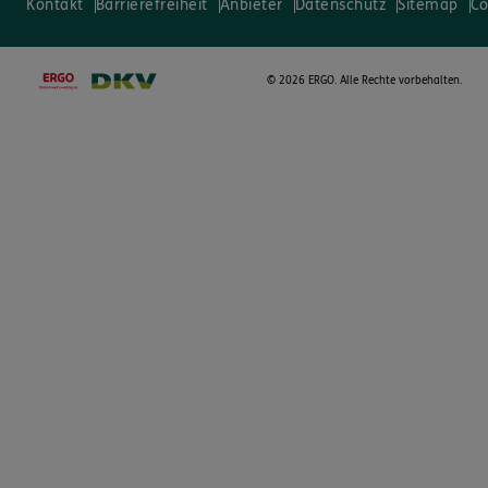
Kontakt
Barrierefreiheit
Anbieter
Datenschutz
Sitemap
Co
©
2026 ERGO. Alle Rechte vorbehalten.