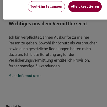
Tool-Einstellungen
Alle akzeptieren
HINWEIS
Wichtiges aus dem Vermittlerrecht
Ich bin verpflichtet, Ihnen Auskünfte zu meiner
Person zu geben. Sowohl Ihr Schutz als Verbraucher
sowie auch gesetzliche Regelungen halten mich
dazu an. Ich biete Beratung an, für die
Versicherungsvermittlung erhalte ich Provision,
ferner sonstige Zuwendungen.
Mehr Informationen
Produkte