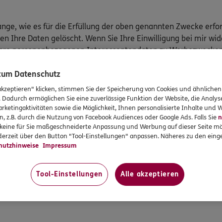
ge, wie es für die Erfüllung der oben genannten Zwecke erfor
n Ihre Daten gelöscht. Wenn Sie Ihre Einwilligung bei mir wid
Ihre personenbezogenen Interessentendaten zu Werbezwecken 
 nach Ablauf von sechs Monaten, es sei denn, Sie kontaktiere
 zum Datenschutz
einer Agentur betreut werden, verarbeite ich neben den Kund
akzeptieren" klicken, stimmen Sie der Speicherung von Cookies und ähnlichen
. Dadurch ermöglichen Sie eine zuverlässige Funktion der Website, die Analy
rketingaktivitäten sowie die Möglichkeit, Ihnen personalisierte Inhalte und
n, z.B. durch die Nutzung von Facebook Audiences oder Google Ads. Falls Sie
n
r keine für Sie maßgeschneiderte Anpassung und Werbung auf dieser Seite mö
erzeit über den Button "Tool-Einstellungen" anpassen. Näheres zu den einge
ogenen Daten
hutzhinweise
Impressum
n
Tool-Einstellungen
Alle akzeptieren
ufbewahrungspflichten bestehen