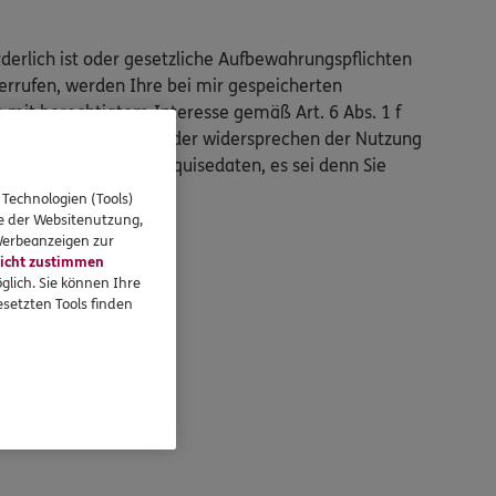
derlich ist oder gesetzliche Aufbewahrungspflichten
errufen, werden Ihre bei mir gespeicherten
mit berechtigtem Interesse gemäß Art. 6 Abs. 1 f
n mich oder mein Team oder widersprechen der Nutzung
endaten auch Ihre Akquisedaten, es sei denn Sie
 Technologien (Tools)
se der Websitenutzung,
 Werbeanzeigen zur
icht zustimmen
glich. Sie können Ihre
setzten Tools finden