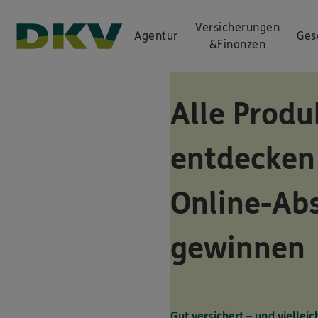
Versicherungen
Agentur
Ges
&
Finanzen
Alle Produ
entdecken
Online-Ab
gewinnen
Gut versichert – und vielleic