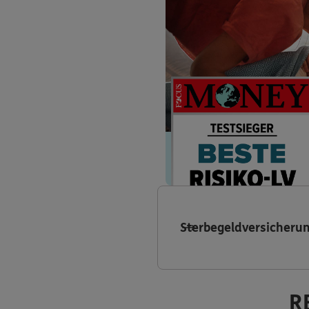
Sterbegeldversicheru
R