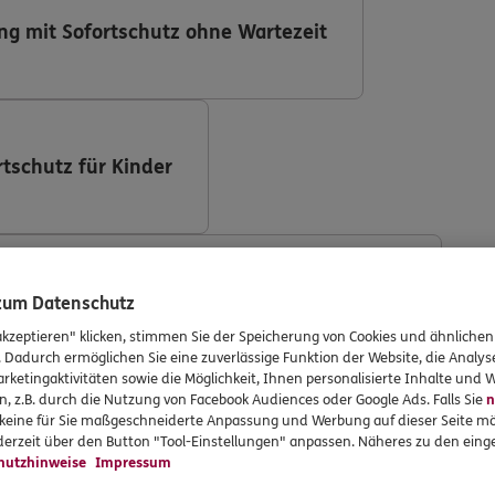
ng mit Sofortschutz ohne Wartezeit
rtschutz für Kinder
ng (DKV Deutsche Krankenversicherung AG)
 zum Datenschutz
akzeptieren" klicken, stimmen Sie der Speicherung von Cookies und ähnlichen
. Dadurch ermöglichen Sie eine zuverlässige Funktion der Website, die Analy
rketingaktivitäten sowie die Möglichkeit, Ihnen personalisierte Inhalte und
n, z.B. durch die Nutzung von Facebook Audiences oder Google Ads. Falls Sie
n
r keine für Sie maßgeschneiderte Anpassung und Werbung auf dieser Seite mö
ng mit Implantaten
erzeit über den Button "Tool-Einstellungen" anpassen. Näheres zu den einge
hutzhinweise
Impressum