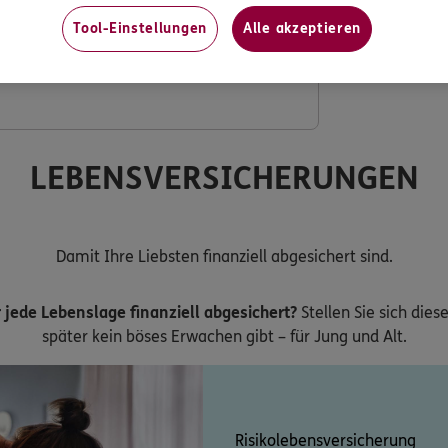
Tool-Einstellungen
Alle akzeptieren
ng mit verdoppeltem Festzuschuss
LEBENSVERSICHERUNGEN
Damit Ihre Liebsten finanziell abgesichert sind.
 jede Lebenslage finanziell abgesichert?
Stellen Sie sich dies
später kein böses Erwachen gibt – für Jung und Alt.
Risikolebensversicherung