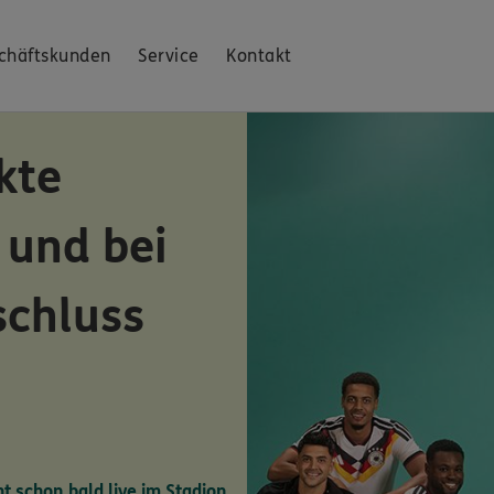
chäftskunden
Service
Kontakt
kte
 und bei
schluss
ht schon bald live im Stadion