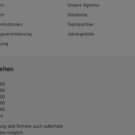
en
Unsere Agentur
en
Standorte
formationen
Teampartner
gsvereinbarung
Jobangebote
tung
eiten
:00
:00
:00
:00
:00
en
ung sind Termine auch außerhalb
ten möglich.