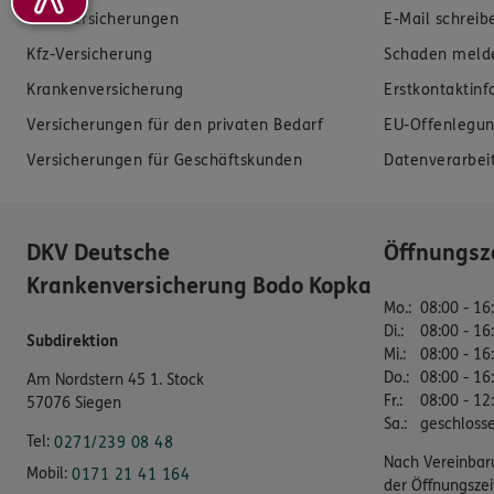
Zahnversicherungen
E-Mail schreib
Kfz-Versicherung
Schaden meld
Krankenversicherung
Erstkontaktin
Versicherungen für den privaten Bedarf
EU-Offenlegun
Versicherungen für Geschäftskunden
Datenverarbei
DKV Deutsche
Öffnungsz
Krankenversicherung Bodo Kopka
Mo.
:
08:00 - 16
Di.
:
08:00 - 16
Subdirektion
Mi.
:
08:00 - 16
Do.
:
08:00 - 16
Am Nordstern 45 1. Stock
Fr.
:
08:00 - 12
57076 Siegen
Sa.
:
geschloss
Tel:
0271/239 08 48
Nach Vereinbar
Mobil:
0171 21 41 164
der Öffnungszei