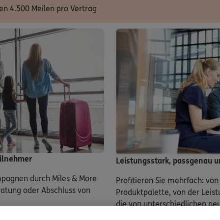
en 4.500 Meilen pro Vertrag
eilnehmer
Leistungsstark, passgenau 
ampagnen durch Miles & More
Profitieren Sie mehrfach: vo
ratung oder Abschluss von
Produktpalette, von der Leist
die von unterschiedlichen neu
ausgezeichnet wurden und nat