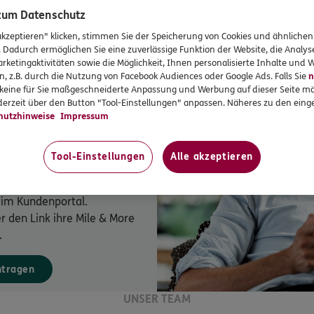
Meilen für Sie als Miles & Mo
 zum Datenschutz
akzeptieren" klicken, stimmen Sie der Speicherung von Cookies und ähnlichen
. Dadurch ermöglichen Sie eine zuverlässige Funktion der Website, die Analy
rketingaktivitäten sowie die Möglichkeit, Ihnen personalisierte Inhalte und
n, z.B. durch die Nutzung von Facebook Audiences oder Google Ads. Falls Sie
n
r keine für Sie maßgeschneiderte Anpassung und Werbung auf dieser Seite mö
erzeit über den Button "Tool-Einstellungen" anpassen. Näheres zu den einge
les & More Teilnehmer ab sofort
hutzhinweise
Impressum
.
Tool-Einstellungen
Alle akzeptieren
t im Kundenportal.
 den Link ihre Mile & More
.
ntragen
UNSER TEAM