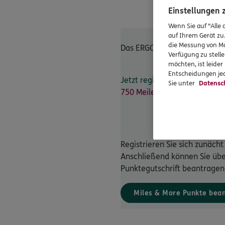
Einstellungen
Wenn Sie auf "Alle 
auf Ihrem Gerät zu
die Messung von Ma
Das ERGO Kundenportal
Verfügung zu stelle
möchten, ist leide
Entscheidungen jed
Jetzt registrieren und
als Mi
Sie unter
Datensc
750 Meilen extra bekommen
Registrieren Sie sich zunäch
Anschließend können Sie über
Punktegutschrift beantragen
Miles & More Punkte bea