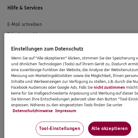
Hilfe & Services
E-Mail schreiben
Schaden melden
Erstkontaktinformationen
Einstellungen zum Datenschutz
EU-Offenlegungsvereinbarung
Wenn Sie auf "Alle akzeptieren" klicken, stimmen Sie der Speicherung 
Datenverarbeitung
und ähnlichen Technologien (Tools) auf Ihrem Gerät zu. Dadurch ermö
eine zuverlässige Funktion der Website, die Analyse der Websitenutzun
Messung von Marketingaktivitäten sowie die Möglichkeit, Ihnen persona
Das könnte Sie auch interessieren
Inhalte und Werbeanzeigen zur Verfügung zu stellen, z.B. durch die N
Facebook Audiences oder Google Ads. Falls Sie
nicht zustimmen
möchten
keine für Sie maßgeschneiderte Anpassung und Werbung auf dieser Se
Unsere Agentur
Sie können Ihre Entscheidungen jederzeit über den Button "Tool-Eins
anpassen. Näheres zu den eingesetzten Tools finden Sie unter
Referenzen
Datenschutzhinweise
Impressum
Standorte
Kooperationspartner
Tool-Einstellungen
Alle akzeptieren
Teampartner