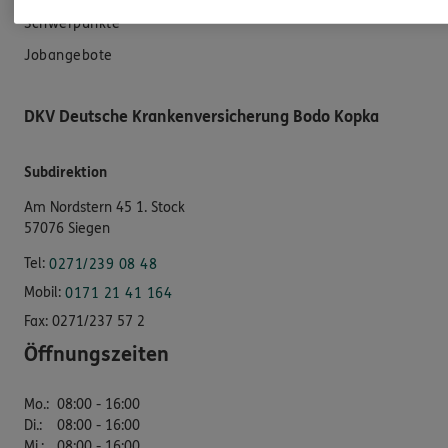
Schwerpunkte
Jobangebote
DKV Deutsche Krankenversicherung Bodo Kopka
Subdirektion
Am Nordstern 45 1. Stock
57076 Siegen
Tel:
0271/239 08 48
Mobil:
0171 21 41 164
Fax:
0271/237 57 2
Öffnungszeiten
Mo.
:
08:00 - 16:00
Di.
:
08:00 - 16:00
Mi.
:
08:00 - 16:00